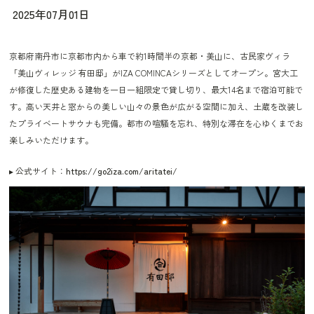
2025年07月01日
京都府南丹市に京都市内から車で約1時間半の京都・美山に、古民家ヴィラ
「美山ヴィレッジ 有田邸」がIZA COMINCAシリーズとしてオープン。宮大工
が修復した歴史ある建物を一日一組限定で貸し切り、最大14名まで宿泊可能で
す。高い天井と窓からの美しい山々の景色が広がる空間に加え、土蔵を改装し
たプライベートサウナも完備。都市の喧騒を忘れ、特別な滞在を心ゆくまでお
楽しみいただけます。
▸ 公式サイト：
https://go2iza.com/aritatei/