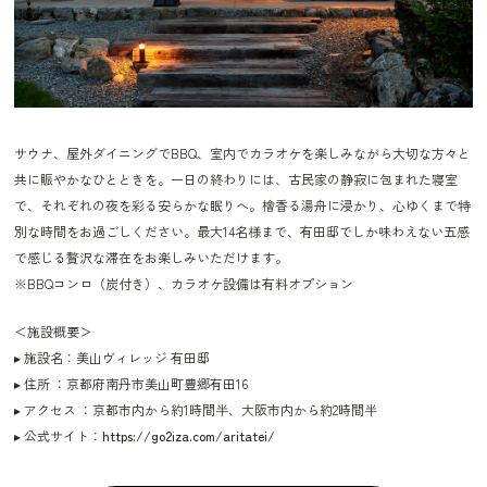
サウナ、屋外ダイニングでBBQ、室内でカラオケを楽しみながら大切な方々と
共に賑やかなひとときを。一日の終わりには、古民家の静寂に包まれた寝室
で、それぞれの夜を彩る安らかな眠りへ。檜香る湯舟に浸かり、心ゆくまで特
別な時間をお過ごしください。最大14名様まで、有田邸でしか味わえない五感
で感じる贅沢な滞在をお楽しみいただけます。
※BBQコンロ（炭付き）、カラオケ設備は有料オプション
＜施設概要＞
▸ 施設名：美山ヴィレッジ 有田邸
▸ 住所 ：京都府南丹市美山町豊郷有田16
▸ アクセス ：京都市内から約1時間半、大阪市内から約2時間半
▸ 公式サイト：
https://go2iza.com/aritatei/