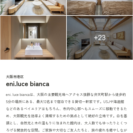
+23
大阪市港区
eni.luce bianca
eni. luce biancaは、大阪の主要観光地へアクセス抜群な弁天町駅から徒歩約
5分の場所にある、最大12名まで宿泊できる貸切一軒家です。USJや海遊館
などのあるベイエリアはもちろん、市内中心部へもスムーズに移動できるた
め、大阪観光を効率よく満喫するための拠点として絶好の立地です。白を基
調とし、自然光と木の温もりに包まれた館内は、大人数でもゆったりとくつ
ろげる開放的な空間。ご家族や大切なご友人たちと、旅の疲れを癒やしなが