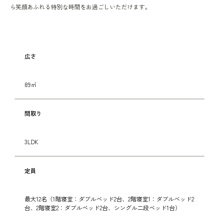
ら笑顔あふれる特別な時間をお過ごしいただけます。
広さ
89㎡
間取り
3LDK
定員
最大12名（1階寝室：ダブルベッド2台、2階寝室1：ダブルベッド2
台、2階寝室2：ダブルベッド2台、シングル二段ベッド1台）